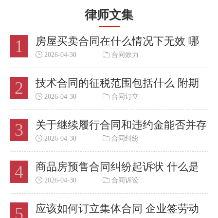
律师文集
房屋买卖合同在什么情况下无效 哪
1
些合同视为无效合同
2026-04-30
合同效力
技术合同的征税范围包括什么 附期
2
限的合同的效力的法条是什么？
2026-04-30
合同订立
关于继续履行合同和违约金能否并存
3
法律规定什么是合同效力纠纷？
2026-04-30
合同纠纷
商品房预售合同纠纷起诉状 什么是
4
广告合同纠纷问题
2026-04-30
合同诉讼
应该如何订立集体合同 企业签劳动
5